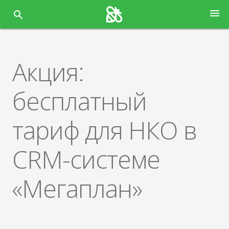
Перейти
menu
к
содержанию
Акция:
бесплатный
тариф для НКО в
CRM-системе
«Мегаплан»