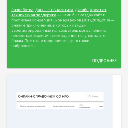
Разработка
,
Данные + Аналитика
,
Дизайн
,
Креатив
,
Техническая поддержка
— Нами был создан сайт и
прописана концепция Экомарафонов (2017,2018,2019) —
онлайн приключения, в которых каждый
зарегистрированный пользователь мог выполнять
несложные экологические задания, получая за это
баллы. По итогам мероприятия, участники,
набравшие…
ПОДРОБНЕЕ