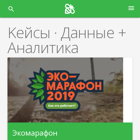
Перейти
menu
к
содержанию
Kейсы · Данные +
Аналитика
Экомарафон