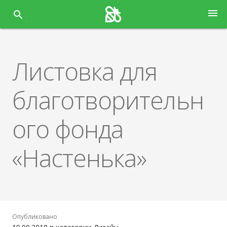
Перейти
menu
к
содержанию
Листовка для
благотворительн
ого фонда
«Настенька»
Опубликовано