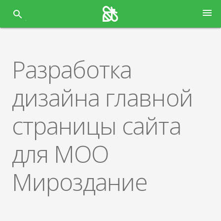
Перейти
menu
к
содержанию
Разработка
дизайна главной
страницы сайта
для МОО
Мироздание