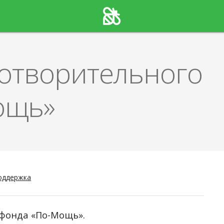
готворительного
ощь»
оддержка
 фонда «По-Мощь».