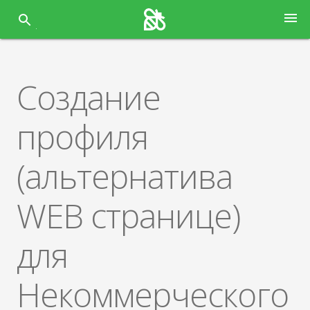
Перейти
menu
к
содержанию
Создание
профиля
(альтернатива
WEB странице)
для
Некоммерческого