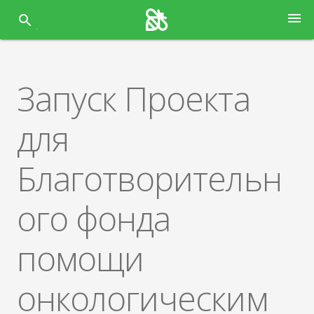
Перейти
menu
к
содержанию
Запуск Проекта
для
Благотворительн
ого фонда
помощи
онкологическим