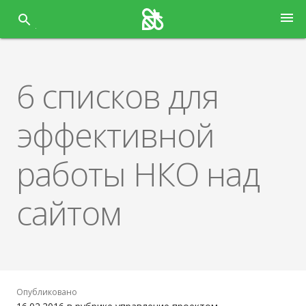
Перейти
menu
к
содержанию
6 списков для
эффективной
работы НКО над
сайтом
Опубликовано