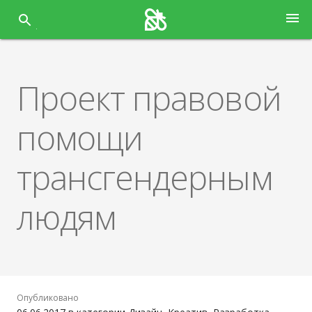
Перейти
menu
к
содержанию
Проект правовой
помощи
трансгендерным
людям
Опубликовано