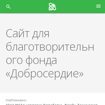
Перейти
menu
к
содержанию
Сайт для
благотворительн
ого фонда
«Добросердие»
Опубликовано