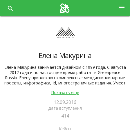
Перейти
menu
к
содержанию
Елена Макурина
Елена Макурина занимается дизайном с 1999 года. С августа
2012 года и по настоящее время работат в Greenpeace
Russia. Елену привлекают комплексные междисциплинарные
проекты, инфографика, Id, многостраничные издания. Умеет
курировать работу небольших творческих групп.
Показать еще
12.09.2016
Дата вступления
Рейтинг:
11
414
http://project39759.tilda.ws/
Кейсы